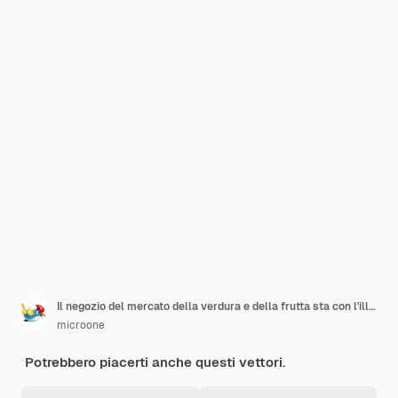
Il negozio del mercato della verdura e della frutta sta con l'illustrazione piana di vettore del giovane carattere felice dell'agricoltore
microone
Potrebbero piacerti anche questi vettori.