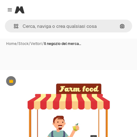
Magnific
Close menu
Cerca 
Home
/
Stock
/
Vettori
/
Il negozio del merca…
Premium