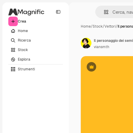
Crea
Home
/
Stock
/
Vettori
/
Il person
Home
Ricerca
viansmth
Stock
Esplora
Strumenti
Premium