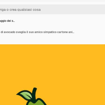
aggio dei s…
Il personaggio dei semi di avocado sveglia il suo amico simpatico cartone animato mascotte illustrazione vettore