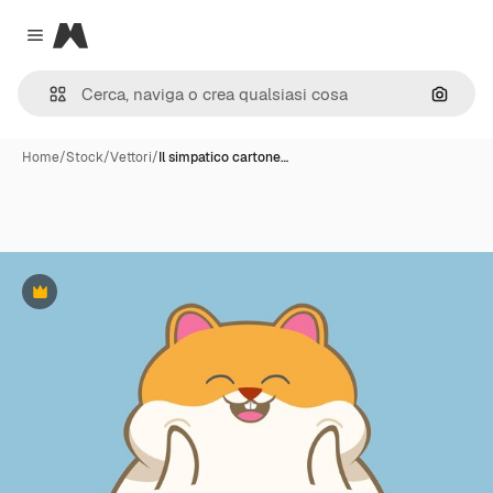
Magnific
Close menu
Cerca 
Home
/
Stock
/
Vettori
/
Il simpatico cartone…
Premium