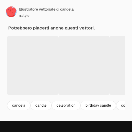
Illustratore vettoriale di candela
n.style
Potrebbero piacerti anche questi vettori.
candela
candle
celebration
birthday candle
compl