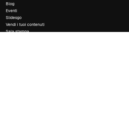
Blog
Eventi
Slidesgo
Vendi i tuoi contenuti
Sala stampa
Cerchi magnific.ai
Contattaci
Assistenza clienti
Instagram
YouTube
LinkedIn
TikTok
Discord
X
Reddit