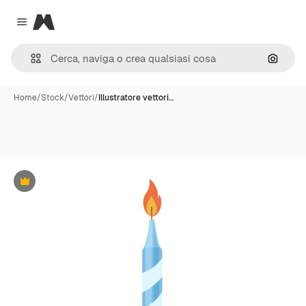
Magnific
Close menu
Cerca 
Home
/
Stock
/
Vettori
/
Illustratore vettori…
Premium