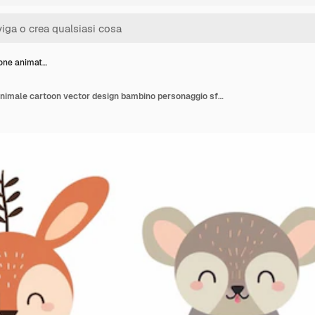
ione animat…
Illustrazione animato animale cartoon vector design bambino personaggio sfondo stampa collezione