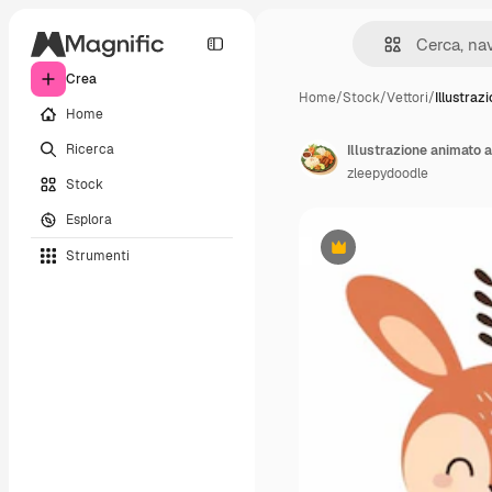
Crea
Home
/
Stock
/
Vettori
/
Illustraz
Home
Ricerca
zleepydoodle
Stock
Esplora
Strumenti
Premium