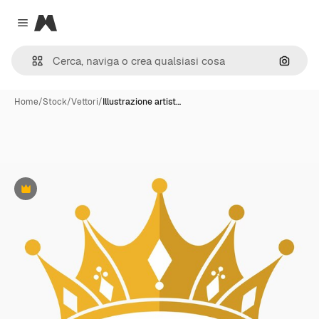
Magnific
Close menu
Cerca 
Home
/
Stock
/
Vettori
/
Illustrazione artist…
Premium