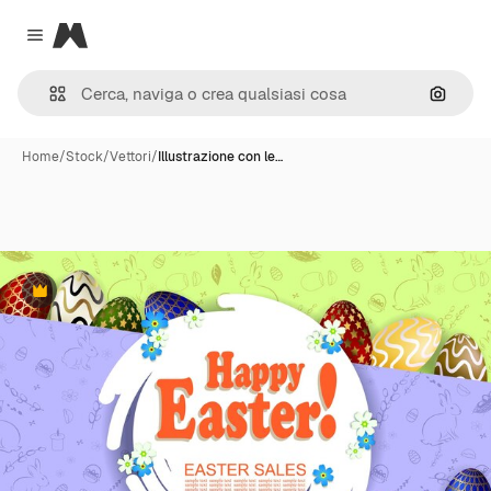
Magnific
Close menu
Cerca 
Home
/
Stock
/
Vettori
/
Illustrazione con le…
Premium