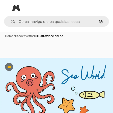
Magnific
Close menu
Cerca 
Home
/
Stock
/
Vettori
/
Illustrazione dei ca…
Premium