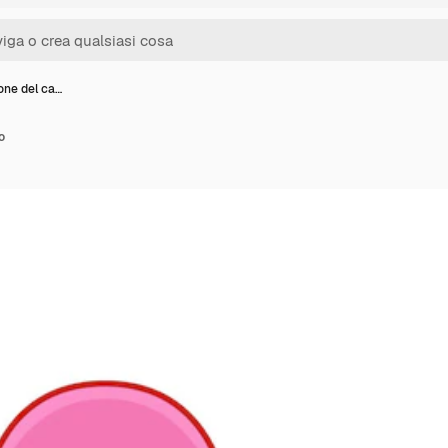
ione del ca…
o