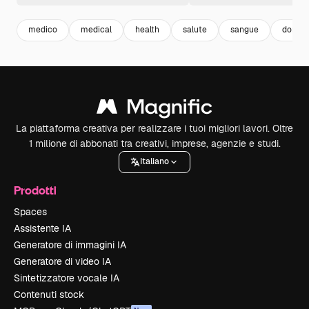
medico
medical
health
salute
sangue
donazi
La piattaforma creativa per realizzare i tuoi migliori lavori. Oltre
1 milione di abbonati tra creativi, imprese, agenzie e studi.
Italiano
Prodotti
Spaces
Assistente IA
Generatore di immagini IA
Generatore di video IA
Sintetizzatore vocale IA
Contenuti stock