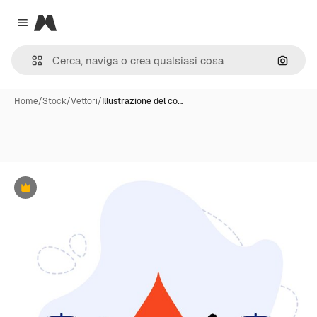
Magnific
Close menu
Cerca 
Home
/
Stock
/
Vettori
/
Illustrazione del co…
Premium