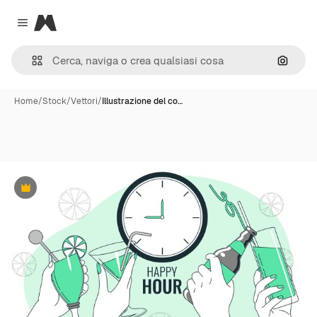
Magnific
Close menu
Cerca 
Home
/
Stock
/
Vettori
/
Illustrazione del co…
Premium