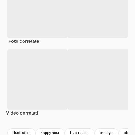
Foto correlate
Video correlati
Premium
Premium
Premium
Premium
illustration
happy hour
illustrazioni
orologio
clock