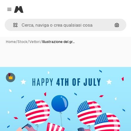
Magnific
Close menu
Cerca 
Home
/
Stock
/
Vettori
/
Illustrazione del gr…
Premium