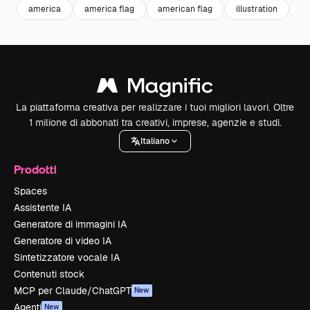
america
america flag
american flag
illustration
il
La piattaforma creativa per realizzare i tuoi migliori lavori. Oltre
1 milione di abbonati tra creativi, imprese, agenzie e studi.
Italiano
Prodotti
Spaces
Assistente IA
Generatore di immagini IA
Generatore di video IA
Sintetizzatore vocale IA
Contenuti stock
MCP per Claude/ChatGPT
New
Agenti
New