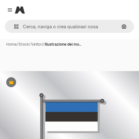
Magnific
Close menu
Cerca 
Home
/
Stock
/
Vettori
/
Illustrazione del mo…
Premium