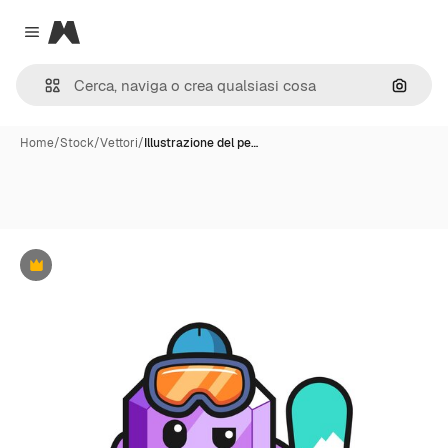
Magnific
Close menu
Cerca 
Home
/
Stock
/
Vettori
/
Illustrazione del pe…
Premium