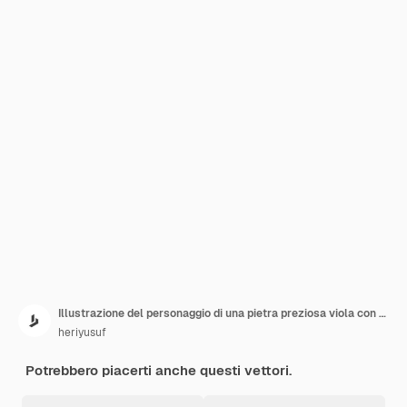
Illustrazione del personaggio di una pietra preziosa viola con stile snowboard, design in stile carino per t-shirt, adesivo, elemento logo
heriyusuf
Potrebbero piacerti anche questi vettori.