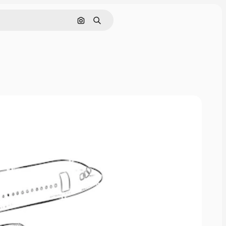
Cerca per immagine
Ricerca