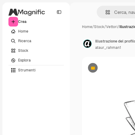
Crea
Home
/
Stock
/
Vettori
/
Illustraz
Home
Ricerca
Illustrazione del profi
ataur_rahman1
Stock
Esplora
Strumenti
Premium