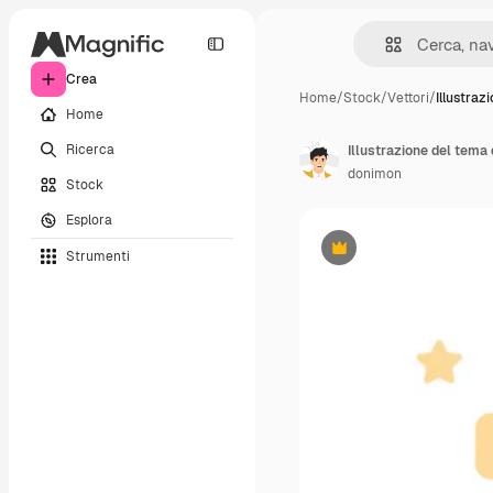
Crea
Home
/
Stock
/
Vettori
/
Illustraz
Home
Ricerca
donimon
Stock
Esplora
Strumenti
Premium