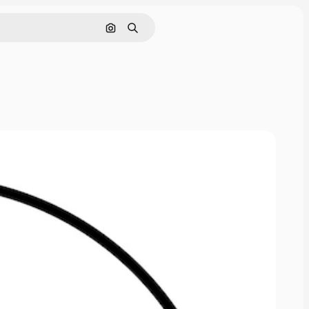
Cerca per immagine
Ricerca