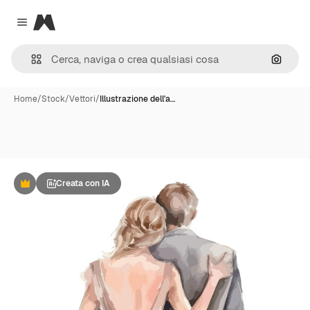
Magnific
Close menu
Cerca 
Home
/
Stock
/
Vettori
/
Illustrazione dell'a…
Creata con IA
Premium