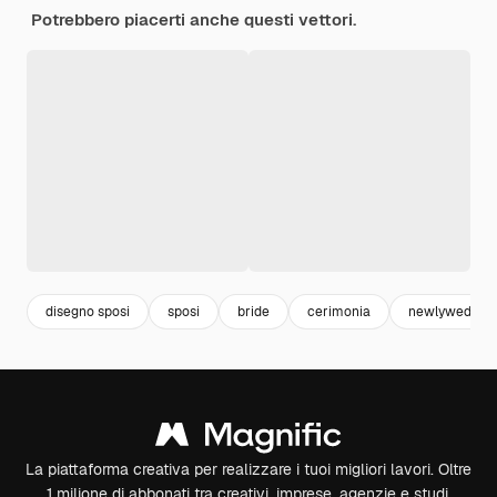
Potrebbero piacerti anche questi vettori.
disegno sposi
sposi
bride
cerimonia
newlyweds
La piattaforma creativa per realizzare i tuoi migliori lavori. Oltre
1 milione di abbonati tra creativi, imprese, agenzie e studi.