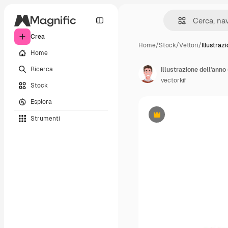
Crea
Home
/
Stock
/
Vettori
/
Illustrazi
Home
Ricerca
vectorkif
Stock
Esplora
Strumenti
Premium