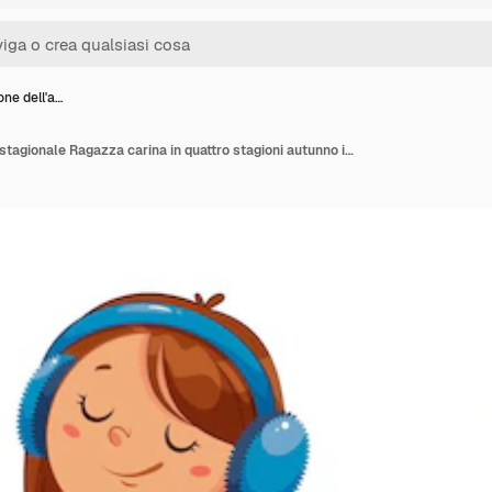
one dell'a…
Illustrazione dell'anno stagionale Ragazza carina in quattro stagioni autunno inverno primavera estate Bambina graziosa