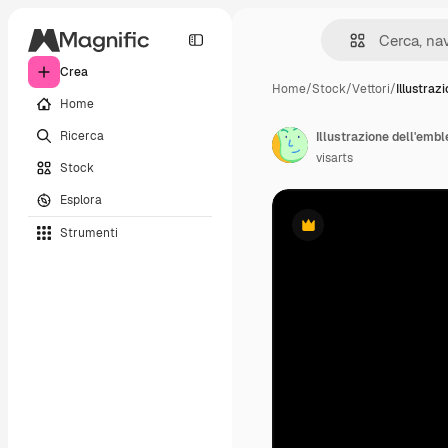
Crea
Home
/
Stock
/
Vettori
/
Illustrazi
Home
Ricerca
Illustrazione dell'embl
visarts
Stock
Esplora
Strumenti
Premium