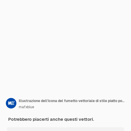
Illustrazione dell'icona del fumetto vettoriale di stile piatto popcorn per il cibo di mais da gustare mentre si guardano i video
mafxblue
Potrebbero piacerti anche questi vettori.