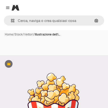
Magnific
Close menu
Cerca 
Home
/
Stock
/
Vettori
/
Illustrazione dell'i…
Premium