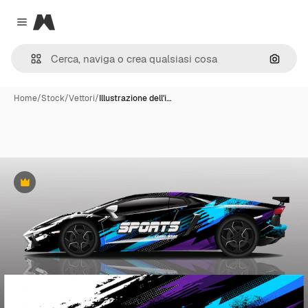
Magnific
Close menu
Cerca 
Home
/
Stock
/
Vettori
/
Illustrazione dell'i…
Premium