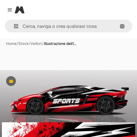
Magnific
Close menu
Cerca 
Home
/
Stock
/
Vettori
/
Illustrazione dell'i…
Premium