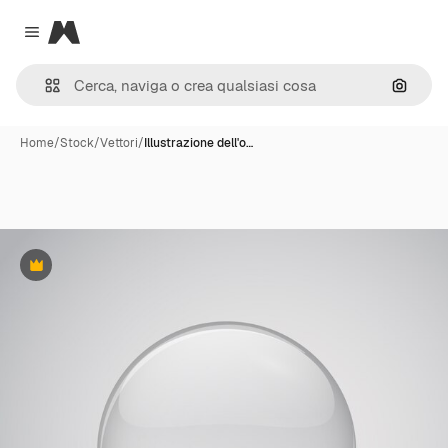
Magnific
Close menu
Cerca 
Home
/
Stock
/
Vettori
/
Illustrazione dell'o…
Premium