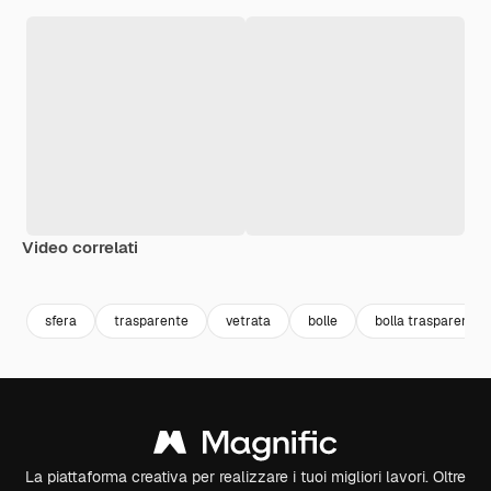
Video correlati
Premium
Premium
Generato dall'IA
Premium
Premium
Generato da
sfera
trasparente
vetrata
bolle
bolla trasparente
La piattaforma creativa per realizzare i tuoi migliori lavori. Oltre