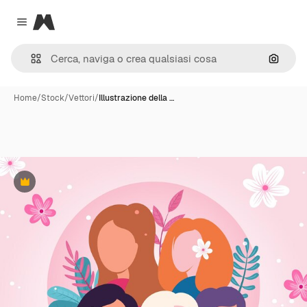
Magnific
Close menu
Cerca 
Home
/
Stock
/
Vettori
/
Illustrazione della …
Premium