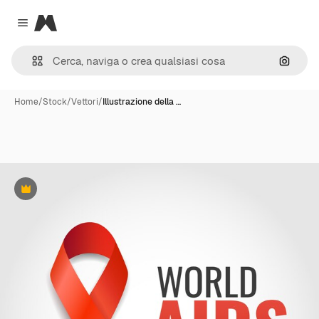
Magnific
Close menu
Cerca 
Home
/
Stock
/
Vettori
/
Illustrazione della …
Premium