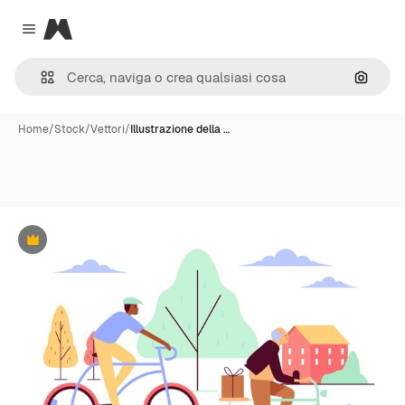
Magnific
Close menu
Cerca 
Home
/
Stock
/
Vettori
/
Illustrazione della …
Premium