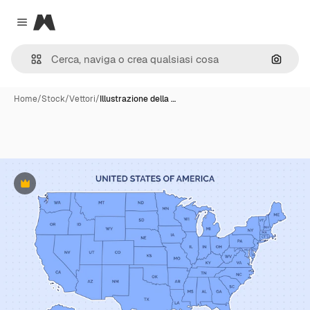
Magnific
Close menu
Cerca 
Home
/
Stock
/
Vettori
/
Illustrazione della …
Premium