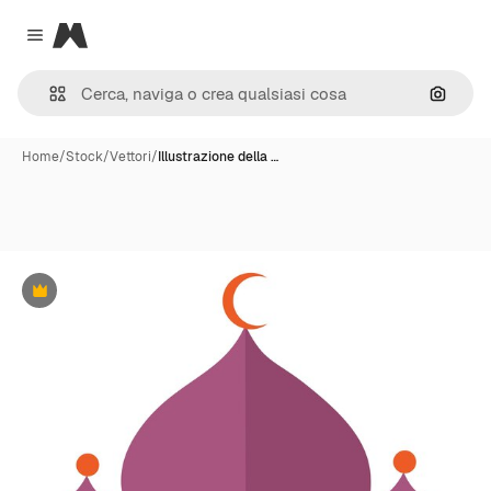
Magnific
Close menu
Cerca 
Home
/
Stock
/
Vettori
/
Illustrazione della …
Premium