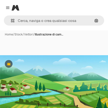
Magnific
Close menu
Cerca 
Home
/
Stock
/
Vettori
/
Illustrazione di cam…
Premium