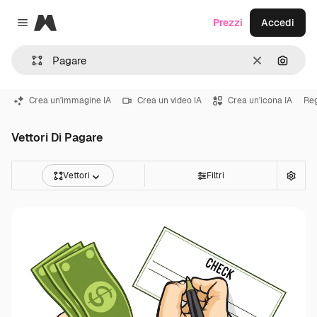
Magnific
Prezzi
Accedi
Close menu
Cancella
Cerca 
Crea un'immagine IA
Crea un video IA
Crea un'icona IA
Re
Vettori Di Pagare
Vettori
Filtri