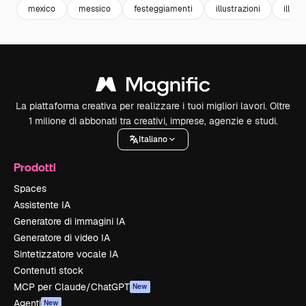
mexico
messico
festeggiamenti
illustrazioni
illust
La piattaforma creativa per realizzare i tuoi migliori lavori. Oltre
1 milione di abbonati tra creativi, imprese, agenzie e studi.
Italiano
Prodotti
Spaces
Assistente IA
Generatore di immagini IA
Generatore di video IA
Sintetizzatore vocale IA
Contenuti stock
MCP per Claude/ChatGPT
New
Agenti
New