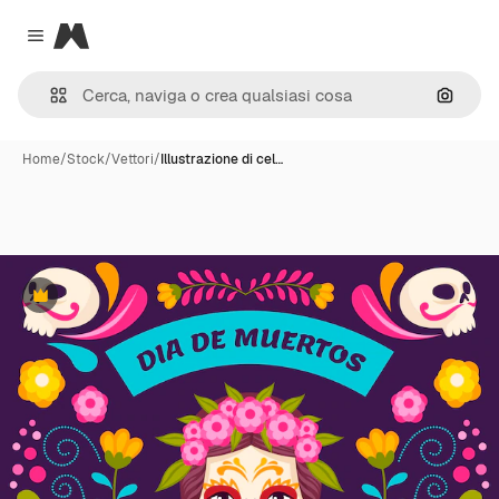
Magnific
Close menu
Cerca 
Home
/
Stock
/
Vettori
/
Illustrazione di cel…
Premium