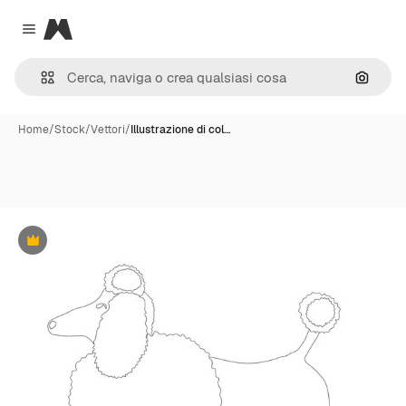
Magnific
Close menu
Cerca 
Home
/
Stock
/
Vettori
/
Illustrazione di col…
Premium