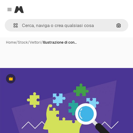
Magnific
Close menu
Cerca 
Home
/
Stock
/
Vettori
/
Illustrazione di con…
Premium