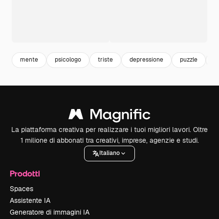
mente
psicologo
triste
depressione
puzzle
c
La piattaforma creativa per realizzare i tuoi migliori lavori. Oltre
1 milione di abbonati tra creativi, imprese, agenzie e studi.
Italiano
Prodotti
Spaces
Assistente IA
Generatore di immagini IA