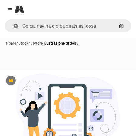
Magnific
Close menu
Cerca 
Home
/
Stock
/
Vettori
/
Illustrazione di des…
Premium