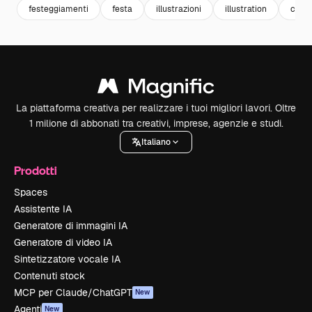
festeggiamenti
festa
illustrazioni
illustration
celeb
La piattaforma creativa per realizzare i tuoi migliori lavori. Oltre
1 milione di abbonati tra creativi, imprese, agenzie e studi.
Italiano
Prodotti
Spaces
Assistente IA
Generatore di immagini IA
Generatore di video IA
Sintetizzatore vocale IA
Contenuti stock
MCP per Claude/ChatGPT
New
Agenti
New