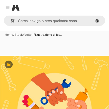
Magnific
Close menu
Cerca 
Home
/
Stock
/
Vettori
/
Illustrazione di fes…
Premium