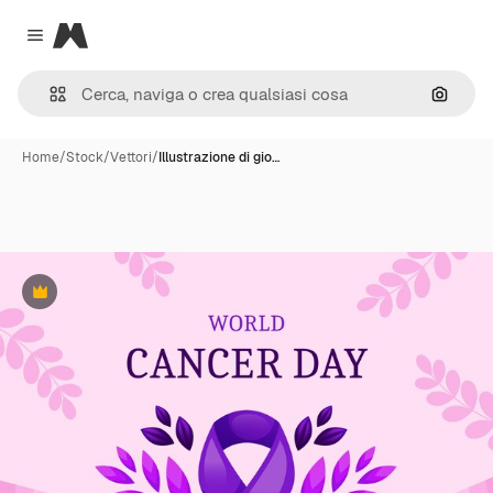
Magnific
Close menu
Cerca 
Home
/
Stock
/
Vettori
/
Illustrazione di gio…
Premium