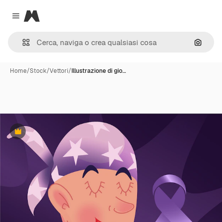
Magnific
Close menu
Cerca 
Home
/
Stock
/
Vettori
/
Illustrazione di gio…
Premium