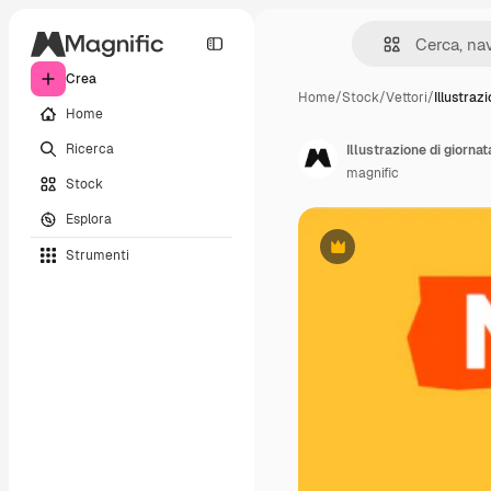
Crea
Home
/
Stock
/
Vettori
/
Illustraz
Home
Ricerca
Illustrazione di giorna
magnific
Stock
Esplora
Strumenti
Premium