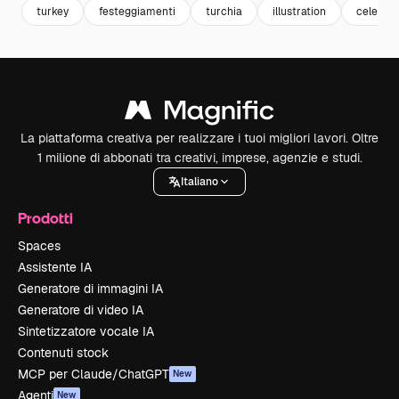
turkey
festeggiamenti
turchia
illustration
celebra
La piattaforma creativa per realizzare i tuoi migliori lavori. Oltre
1 milione di abbonati tra creativi, imprese, agenzie e studi.
Italiano
Prodotti
Spaces
Assistente IA
Generatore di immagini IA
Generatore di video IA
Sintetizzatore vocale IA
Contenuti stock
MCP per Claude/ChatGPT
New
Agenti
New