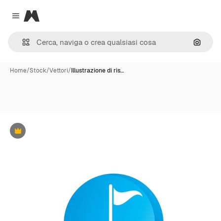
Magnific
Close menu
Cerca 
Home
/
Stock
/
Vettori
/
Illustrazione di ris…
Premium