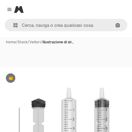
Magnific
Close menu
Cerca 
Home
/
Stock
/
Vettori
/
Illustrazione di sir…
Premium