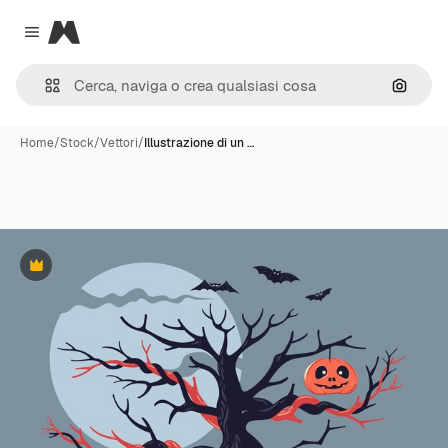
Magnific
Close menu
Cerca 
Home
/
Stock
/
Vettori
/
Illustrazione di un …
Premium