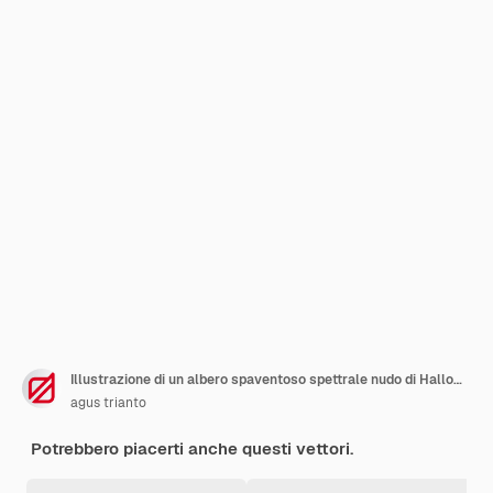
Illustrazione di un albero spaventoso spettrale nudo di Halloween con la decorazione delle zucche e il pipistrello volante
agus trianto
Potrebbero piacerti anche questi vettori.