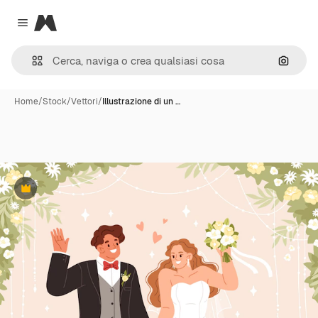
Magnific
Close menu
Cerca 
Home
/
Stock
/
Vettori
/
Illustrazione di un …
Premium