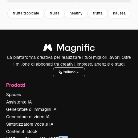
frutta tropicale
fruits
healthy
frutta
nausea
d
La piattaforma creativa per realizzare i tuoi migliori lavori. Oltre
1 milione di abbonati tra creativi, imprese, agenzie e studi.
Italiano
Prodotti
Spaces
Assistente IA
Generatore di immagini IA
Generatore di video IA
Sintetizzatore vocale IA
Contenuti stock