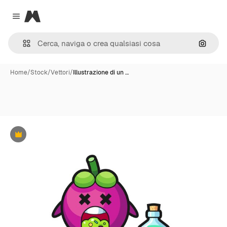
Magnific
Close menu
Cerca 
Home
/
Stock
/
Vettori
/
Illustrazione di un …
Premium