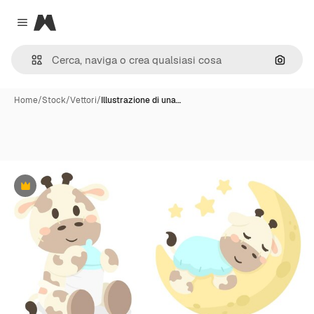
Magnific
Close menu
Cerca 
Home
/
Stock
/
Vettori
/
Illustrazione di una…
Premium