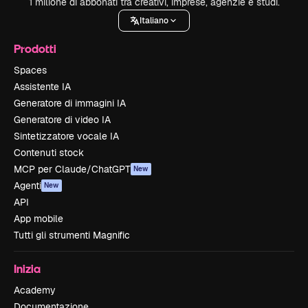
1 milione di abbonati tra creativi, imprese, agenzie e studi.
Italiano
Prodotti
Spaces
Assistente IA
Generatore di immagini IA
Generatore di video IA
Sintetizzatore vocale IA
Contenuti stock
MCP per Claude/ChatGPT
New
Agenti
New
API
App mobile
Tutti gli strumenti Magnific
Inizia
Academy
Documentazione