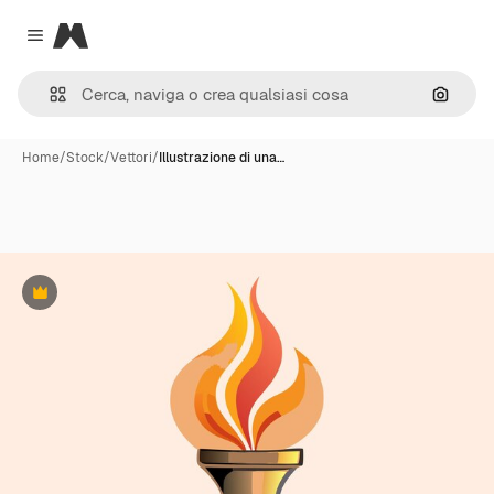
Magnific
Close menu
Cerca 
Home
/
Stock
/
Vettori
/
Illustrazione di una…
Premium