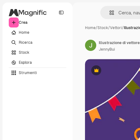
Crea
Home
/
Stock
/
Vettori
/
Illustraz
Home
Ricerca
Illustrazione di vettor
JennyBui
Stock
Esplora
Strumenti
Premium