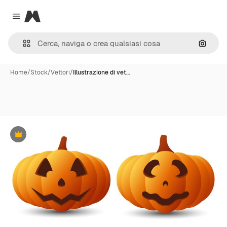
Magnific
Close menu
Cerca 
Home
/
Stock
/
Vettori
/
Illustrazione di vet…
Premium