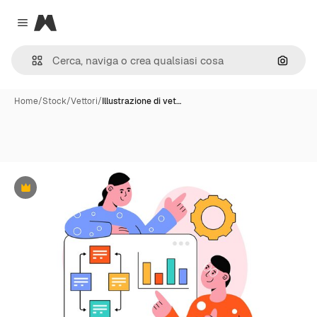
Magnific
Close menu
Cerca 
Home
/
Stock
/
Vettori
/
Illustrazione di vet…
Premium